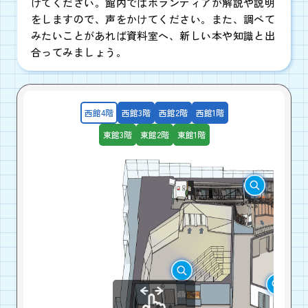
けてください。館内ではボランティアが解説や説明
をしますので、声をかけてください。また、調べて
最強！？紙パックハウスづくりにチャ
みたいことがあれば資料室へ、新しい本や知識と出
2026年8月12日(水)
①10:30,②14:00 各60分
西館1Fガイダンスルーム1
合ってみましょう。
スペシャルガイドツアー＜8月4回目
2026年8月12日(水)
13:20-14:50
西館・東館
西館4階
西館3階
西館2階
西館1階
夏休み
東館3階
東館2階
東館1階
世界で1つのマイ防災ポーチ
防災未来学校
2026年8月13日(木)
①10:30,②
西館1Fガイダンスルーム1
最強！？紙パック
2026年8月14日(金)
①
西館1Fガイダンスルー
スペシャルガイドツ
2026年8月14日(金)
1
西館・東館