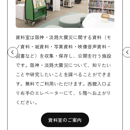
料（モ
阪神・淡路大震災の経験を具体的に伝えると
資料・
ともに、最新の研究成果を踏まえ、災害文化
阪神・
う施設
と災害文明に関する実践的知識や技術を体系
と教訓
りたい
的・総合的に提供することにより、地方自治
我が国
できま
体の防災担当職員など災害対策実務の中核を
府・地
入口よ
担う人材を育成し、国・自治体・住民の自
防災政
上がり
助・共助・公助を目指す。
践的な
たな体
研修事業について
する。