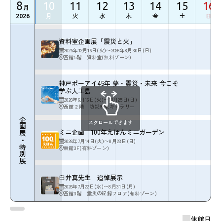
8
10
11
12
13
14
15
16
月
月
火
水
木
金
土
日
2026
資料室企画展「震災と火」
2025年12月16日(火)〜2026年8月30日(日)
西館5階 資料室(無料ゾーン)
神戸ポーアイ45年 夢・震災・未来 今こそ
学ぶ人工島
2026年6月16日(火)〜10月25日(日)
西館２階 防災未来ギャラリー
企画展・
スクロールできます
ミニ企画 100年えほんミニガーデン
2026年7月14日(火)〜8月23日(日)
特別展
東館3F(有料ゾーン)
臼井真先生 追悼展示
2026年7月22日(水)〜8月31日(月)
西館3階 震災の記録フロア(有料ゾーン)
休館日