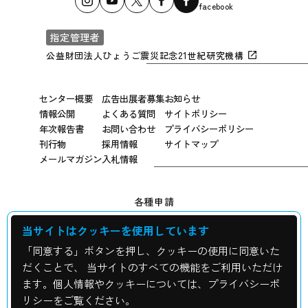
facebook
指定管理者
公益財団法人ひょうご震災記念21世紀研究機構
センター概要
広告出展者募集
お知らせ
情報公開
よくある質問
サイトポリシー
年次報告書
お問い合わせ
プライバシーポリシー
刊行物
採用情報
サイトマップ
メールマガジン
入札情報
各種申請
当サイトはクッキーを使用しています
広報用写真申し込み
「同意する」ボタンを押し、クッキーの使用に同意いた
震災資料の貸出について
だくことで、 当サイトのすべての機能をご利用いただけ
ます。個人情報やクッキーについては、プライバシーポ
校外学習・修学旅行・視察申込み
リシーをご覧ください。