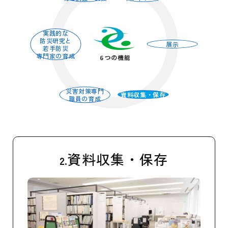
実践的な
防災研究と
展示
若手防災
専門家の育成
災害対策専門
資料収集・保存
職員の育成
災害対策専門職員の育成
実
防