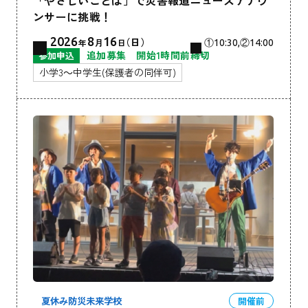
ンサーに挑戦！
2026
8
16
（日）
年
月
日
①10:30,②14:00
追加募集 開始1時間前締切
参加申込
小学3～中学生(保護者の同伴可)
夏休み防災未来学校
開催前