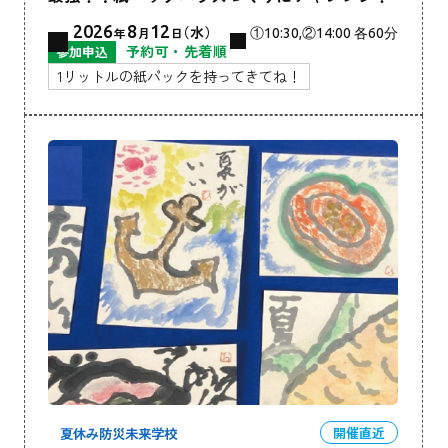
2026
8
12
（水）
年
月
日
①10:30,②14:00 各60分
予約可・先着順
参加申込
1リットルの紙パックを持ってきてね！
夏休み防災未来学校
開催直近