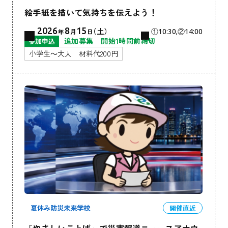
絵手紙を描いて気持ちを伝えよう！
2026
8
15
（土）
年
月
日
①10:30,②14:00
追加募集 開始1時間前締切
参加申込
小学生～大人 材料代200円
夏休み防災未来学校
開催直近
「やさしいことば」で災害報道ニュースアナウ