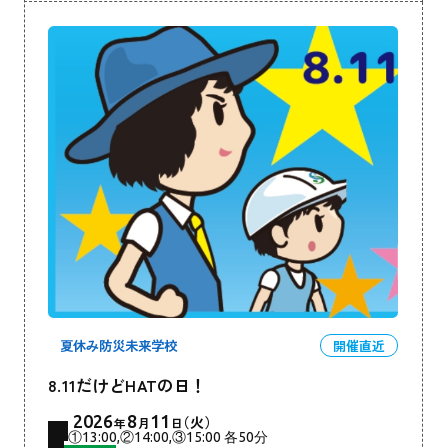
夏休み防災未来学校
開催直近
8.11だけどHATの日！
2026
8
11
（火）
年
月
日
①13:00,②14:00,③15:00 各50分