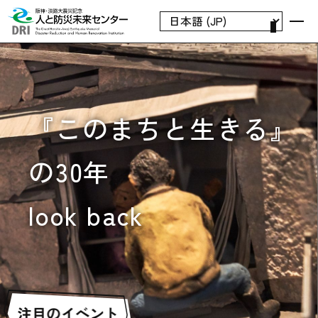
空間再現『震災直後の
『このまちと生きる』
みらい
1.17は忘れない
BOSAI サイエンスフィールド。
忘れない、伝える、活かす、
まち』
の30年
最新の防災知識と自然災害に備える力を
備える、繋ぐ…
養う
reloading
look back