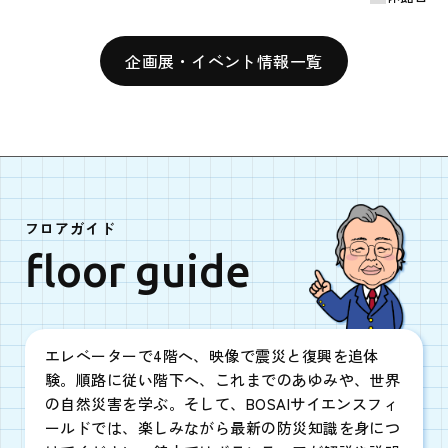
六甲山の災害展
2026年8月11日(火)〜8月23日(日)
西館1階ロビー(無料ゾーン)
企画展・イベント情報一覧
令和８年度 ぼうさい甲子園 参加校・参
加団体募集
体験・
2026年6月12日(金)〜9月30日(水)
プログラム
夏休み防災図書コーナー資料図書の特別貸
出
フロアガイド
2026年7月14日(火)〜9月6日(日)
floor guide
【参加者募集】夏休み防災未来学校2026
2026年7月18日(土)〜8月23日(日)
エレベーターで4階へ、映像で震災と復興を追体
験。順路に従い階下へ、これまでのあゆみや、世界
8.11だけどHATの日！
の自然災害を学ぶ。そして、BOSAIサイエンスフィ
2026年8月11日(火)
①13:00,②14:00,③15:00 各50分
ールドでは、楽しみながら最新の防災知識を身につ
西館1Fガイダンスルーム1&2