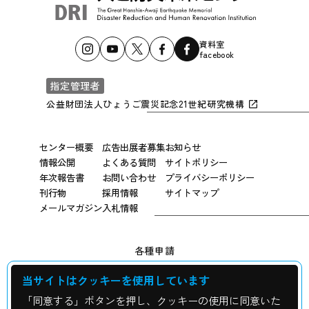
資料室
facebook
指定管理者
公益財団法人ひょうご震災記念21世紀研究機構
センター概要
広告出展者募集
お知らせ
情報公開
よくある質問
サイトポリシー
年次報告書
お問い合わせ
プライバシーポリシー
刊行物
採用情報
サイトマップ
メールマガジン
入札情報
各種申請
当サイトはクッキーを使用しています
広報用写真申し込み
「同意する」ボタンを押し、クッキーの使用に同意いた