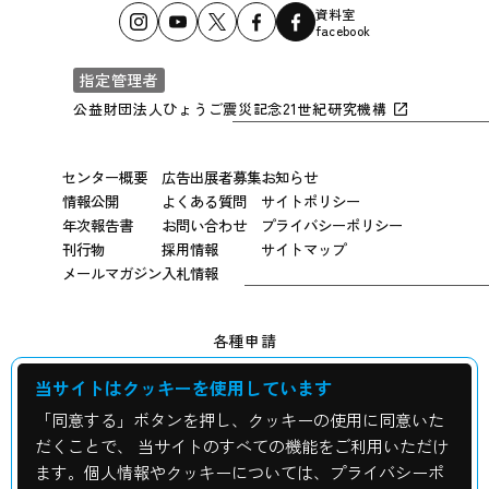
資料室
facebook
指定管理者
公益財団法人ひょうご震災記念21世紀研究機構
センター概要
広告出展者募集
お知らせ
情報公開
よくある質問
サイトポリシー
年次報告書
お問い合わせ
プライバシーポリシー
刊行物
採用情報
サイトマップ
メールマガジン
入札情報
各種申請
当サイトはクッキーを使用しています
広報用写真申し込み
「同意する」ボタンを押し、クッキーの使用に同意いた
震災資料の貸出について
だくことで、 当サイトのすべての機能をご利用いただけ
ます。個人情報やクッキーについては、プライバシーポ