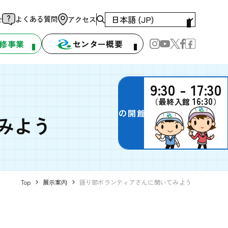
よくある質問
せ
アクセス
修事業
センター概要
9:30 - 17:30
16:30
（最終入館
）
本日の開館時間
みよう
Top
展示案内
語り部ボランティアさんに聞いてみよう