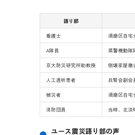
語り部
看護士
須磨区自宅
A隊員
県警機動隊
京大防災研究所助教授
倒壊家屋撤
人工透析患者
兵腎会副会
被災者
須磨区自宅
消防団員
当時、北淡
ユース震災語り部の声