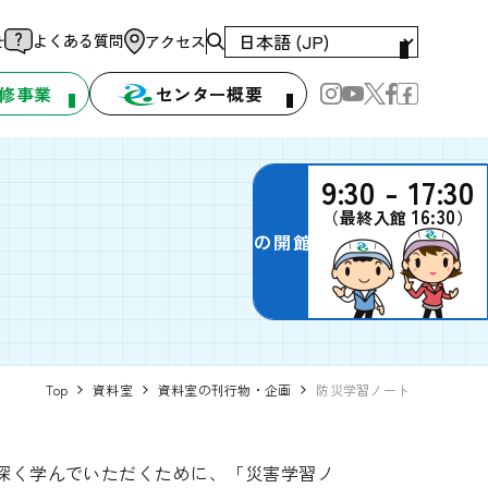
よくある質問
せ
アクセス
修事業
センター概要
9:30 - 17:30
16:30
（最終入館
）
本日の開館時間
Top
資料室
資料室の刊行物・企画
防災学習ノート
深く学んでいただくために、「災害学習ノ