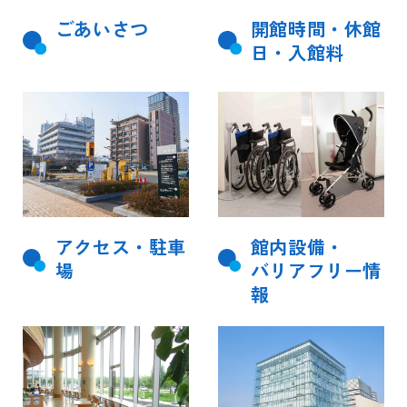
ごあいさつ
開館時間・休館
日・入館料
アクセス・駐車
館内設備・
場
バリアフリー情
報