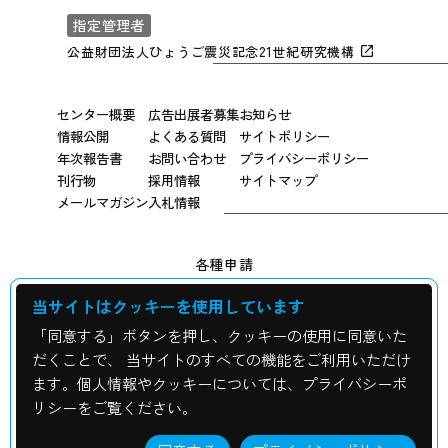
指定管理者
公益財団法人ひょうご震災記念21世紀研究機構
センター概要
広告出展者募集
お知らせ
情報公開
よくある質問
サイトポリシー
年次報告書
お問い合わせ
プライバシーポリシー
刊行物
採用情報
サイトマップ
メールマガジン
入札情報
各種申請
当サイトはクッキーを使用しています
広報用写真申し込み
「同意する」ボタンを押し、クッキーの使用に同意いた
震災資料の貸出について
だくことで、 当サイトのすべての機能をご利用いただけ
ます。個人情報やクッキーについては、プライバシーポ
校外学習・修学旅行・視察申込み
リシーをご覧ください。