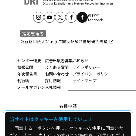
資料室
facebook
指定管理者
公益財団法人ひょうご震災記念21世紀研究機構
センター概要
広告出展者募集
お知らせ
情報公開
よくある質問
サイトポリシー
年次報告書
お問い合わせ
プライバシーポリシー
刊行物
採用情報
サイトマップ
メールマガジン
入札情報
各種申請
当サイトはクッキーを使用しています
広報用写真申し込み
「同意する」ボタンを押し、クッキーの使用に同意いた
震災資料の貸出について
だくことで、 当サイトのすべての機能をご利用いただけ