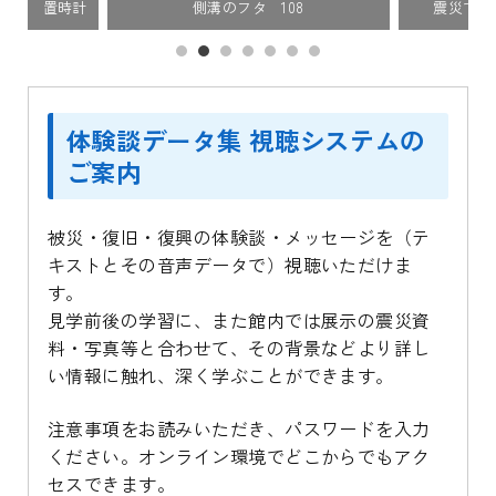
った 置時計
側溝のフタ 108
震災で折
体験談データ集 視聴システムの
ご案内
被災・復旧・復興の体験談・メッセージを（テ
キストとその音声データで）視聴いただけま
す。
見学前後の学習に、また館内では展示の震災資
料・写真等と合わせて、その背景などより詳し
い情報に触れ、深く学ぶことができます。
注意事項をお読みいただき、パスワードを入力
ください。オンライン環境でどこからでもアク
セスできます。