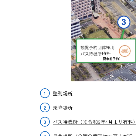
1
整列場所
2
乗降場所
3
バス待機所（※令和6年4月より有料