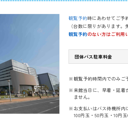
観覧予約
時にあわせてご予
（台数に限りがあります。
観覧予約
のない方はご利用
団体バス駐車料金
観覧予約時間内でのみご
来館当日に、早着・延着
ません。
お支払いはバス待機所内に
100円玉・50円玉・10