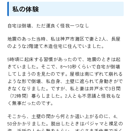
私の体験
自宅は倒壊、ただ運良く怪我一つなし
地震のあった当時、私は神戸市灘区で妻と2人、長屋
のような2階建て木造住宅に住んでいました。
5時頃に起床する習慣があったので、地震のときは起
きていました。そこで、8～10秒くらいで自宅が倒壊
してしまうのを見たのです。屋根は南にずれて崩れる
ような形で倒壊、私自身、土壁に遮られて身動きがで
きなくなりました。ですが、私と妻は井戸水で3日間
（72時間）暮らしました。2人とも不思議と怪我もな
く無事だったのです。
そこから、土壁の間から何とか這い上がるのに、4、
50分かかりました。脱出したときはパジャマと裸足の
姿。近所の人から靴をもらい、すぐさま手作業で近く