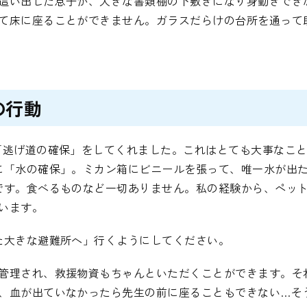
這い出した息子が、大きな書類棚の下敷きになり身動きでき
て床に座ることができません。ガラスだらけの台所を通って
の行動
「逃げ道の確保」をしてくれました。これはとても大事なこ
に「水の確保」。ミカン箱にビニールを張って、唯一水が出
です。食べるものなど一切ありません。私の経験から、ペット
います。
た大きな避難所へ」行くようにしてください。
管理され、救援物資もちゃんといただくことができます。そ
、血が出ていなかったら先生の前に座ることもできない…そ