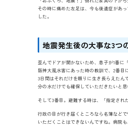
「おふくろ、地震！」倒れた家具の下から
その時に痛めた左足は、今も後遺症があっ
した。
地震発生後の大事な3つ
歪んでドアが開かないため、息子が1番に
阪神大風水害にあった時の教訓で、2番目
3日間はそれだけを頼りに生き長らえたん
分の水だけでも確保していただきたいと思
そして3番目。避難する時は、「指定され
行政の目が行き届くところなら名簿などで
いただくことはできないんですね。病院も