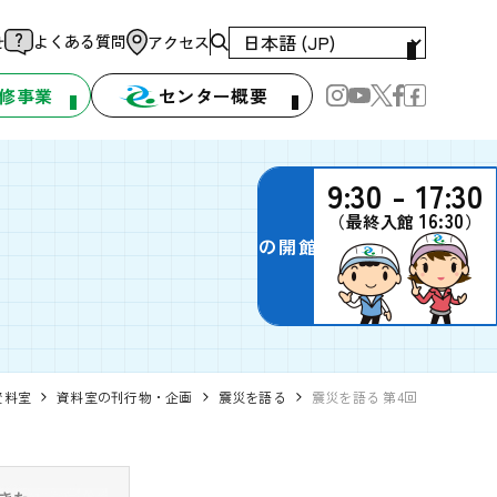
よくある質問
せ
アクセス
修事業
センター概要
9:30 - 17:30
16:30
（最終入館
）
本日の開館時間
資料室
資料室の刊行物・企画
震災を語る
震災を語る 第4回