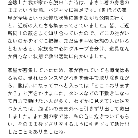
全壊した我が家から脱出した時は、まさに着の身着の
ままという状態。パジャマに裸足です。8割ほどの家
屋が全壊という悲惨な状態に驚きながら公園に行く
と、近所の人たちも集まってきていました。皆、ご近
所同士の顔をよく知り合っていたので、どこの誰がい
ないのかをすぐに把握。まだ生き埋め状態の人がいる
とわかると、家族を中心にグループを分け、道具なん
か何もない状態で救出活動に向かいました。
家屋が密集していたため、家が倒れていても隙間はあ
るもの。倒れたタンスやがれきを素手で取り除きなが
ら、腹ばいになって中へと入っては「どこにおります
か？」と声をかけました。タンスなどの下敷きになっ
て自力で動けない人が多く、わずかに見えていた足を
つかんでは、腹ばいのまま外へと引きずり出して救出
しました。また別の家では、私の首に抱きついてもら
い、そのまま後ずさりをするように引きずって助け出
したこともありましたね。