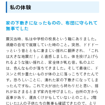
私の体験
家の下敷きになったものの、布団に守られて
無事でした
震災当時、私は中学校の校長という職にありました。
須磨の自宅で就寝していた時のこと。突然、ドドドー
ッという音とともに凄まじい揺れに翻弄され、「これ
は大きな地震だ！」と直感しました。体を投げ上げら
れるような強い揺れと、家全体が軋む音。私の上に
は、色んなものが落ちてきました。そして最後に、ド
スンと何か重たいものが体の上に落っこちてきたんで
す。恐ろしいことに、潰れた家の下敷きになってしま
ったんですね。これで火が出たら終わりだと思い、揺
れがおさまるとまず家内を呼びました。台所の方から
返事があり、運良くけがもしていないとのこと。2階
にいた2人の子供たちの無事も確認できたので、とり