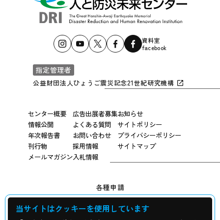
資料室
facebook
指定管理者
公益財団法人ひょうご震災記念21世紀研究機構
センター概要
広告出展者募集
お知らせ
情報公開
よくある質問
サイトポリシー
年次報告書
お問い合わせ
プライバシーポリシー
刊行物
採用情報
サイトマップ
メールマガジン
入札情報
各種申請
当サイトはクッキーを使用しています
広報用写真申し込み