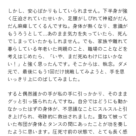
しかし、安心ばかりもしていられません。下半身が強
く圧迫されていたせいか、足腰がしびれて神経がだん
だん麻痺してくるんですね。身体が熱くなり、意識が
もうろうとして…あのまま気力を失っていたら、死ん
でしまっていたかもしれません。でも、家族や離れて
暮らしている年老いた両親のこと、職場のことなどを
考えはじめたら、「いや、まだ死ぬわけにはいかな
い！」と強く思ったんです。そこからは、執念。ダメ
元で、最後にもう1回だけ挑戦してみようと、手を思
いっきり上にのばしてみました。
すると偶然誰かの手が私の手に引っかかり、そのまま
グッと引っ張られたんですね。自分ではどうにも動か
なかったはずの身体が、不思議なことにスルスルと引
き上げられ、奇跡的に救出されました。重ねて被って
いた布団が身体とタンスの間にあったことが功を奏し
たように思います。圧死寸前の状態で、とても長く感