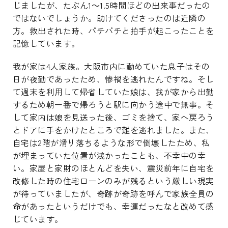
じましたが、たぶん1～1.5時間ほどの出来事だったの
ではないでしょうか。助けてくださったのは近隣の
方。救出された時、パチパチと拍手が起こったことを
記憶しています。
我が家は4人家族。大阪市内に勤めていた息子はその
日が夜勤であったため、惨禍を逃れたんですね。そし
て週末を利用して帰省していた娘は、我が家から出勤
するため朝一番で帰ろうと駅に向かう途中で無事。そ
して家内は娘を見送った後、ゴミを捨て、家へ戻ろう
とドアに手をかけたところで難を逃れました。また、
自宅は2階が滑り落ちるような形で倒壊したため、私
が埋まっていた位置が浅かったことも、不幸中の幸
い。家屋と家財のほとんどを失い、震災前年に自宅を
改修した時の住宅ローンのみが残るという厳しい現実
が待っていましたが、奇跡が奇跡を呼んで家族全員の
命があったというだけでも、幸運だったなと改めて感
じています。