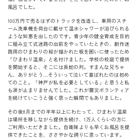
風呂でした。
100万円で売るはずのトラックを改造し、車用のスチ
ーム洗車機を荷台に載せて温水シャワーが浴びられる
ような知恵を出したのです。青少年の健全育成を目的
に組み立て式迷路の出前をやっていたときの、創作迷
路用のひまわりの絵が描かれた板を囲いに使ったため
「ひまわり温泉」と名付けました。学校の校庭で提供
を開始すると、そこには長蛇の列。すまんな兄ちゃ
ん、ありがとう…そういって泣いて喜ばれたのは初め
てのこと。「神戸が私を必要としている」と思うと私
も涙が止まりませんでした。これが震災ボランティア
を続けていこうと強く思った瞬間でもありました。
その後8月までの半年以上にわたって、ひまわり温泉
は場所を移しながら提供を続け、1万人くらいの方に
ご利用いただきました。自衛隊よりも早くお風呂を提
供できたことを、ささやかな誇りに思っています。