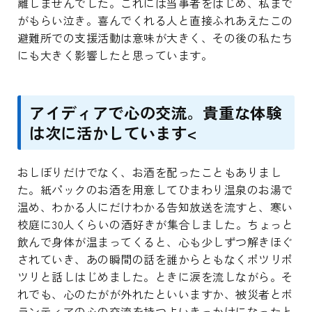
離しませんでした。これには当事者をはじめ、私まで
がもらい泣き。喜んでくれる人と直接ふれあえたこの
避難所での支援活動は意味が大きく、その後の私たち
にも大きく影響したと思っています。
アイディアで心の交流。貴重な体験
は次に活かしています<
おしぼりだけでなく、お酒を配ったこともありまし
た。紙パックのお酒を用意してひまわり温泉のお湯で
温め、わかる人にだけわかる告知放送を流すと、寒い
校庭に30人くらいの酒好きが集合しました。ちょっと
飲んで身体が温まってくると、心も少しずつ解きほぐ
されていき、あの瞬間の話を誰からともなくポツリポ
ツリと話しはじめました。ときに涙を流しながら。そ
れでも、心のたがが外れたといいますか、被災者とボ
ランティアの心の交流を持つよいきっかけになったと