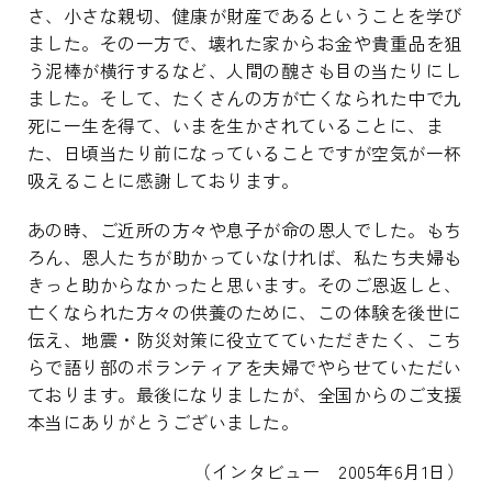
さ、小さな親切、健康が財産であるということを学び
ました。その一方で、壊れた家からお金や貴重品を狙
う泥棒が横行するなど、人間の醜さも目の当たりにし
ました。そして、たくさんの方が亡くなられた中で九
死に一生を得て、いまを生かされていることに、ま
た、日頃当たり前になっていることですが空気が一杯
吸えることに感謝しております。
あの時、ご近所の方々や息子が命の恩人でした。もち
ろん、恩人たちが助かっていなければ、私たち夫婦も
きっと助からなかったと思います。そのご恩返しと、
亡くなられた方々の供養のために、この体験を後世に
伝え、地震・防災対策に役立てていただきたく、こち
らで語り部のボランティアを夫婦でやらせていただい
ております。最後になりましたが、全国からのご支援
本当にありがとうございました。
（インタビュー 2005年6月1日）