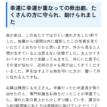
幸運に幸運が重なっての救出劇。た
くさんの方に守られ、助けられまし
た
我が家は、このあたりではひどい潰れ方をした1軒で
した。地震から1週間以内に撮影したこの写真を見て
いただくとおわかりかと思いますが、外から見ると人
間が生きているとは思えない状態でした。主人がイチ
かバチかでコタツを蹴ってみますと、外にいた息子に
その音が伝わり、近所の方々も飛び出してきてくださ
いました。声を出すよりも物を叩いた方が、響いて外
に伝わるんですね。
お隣は偶然にも大工さん。半壊だったため道具が取り
出せたのと、専門知識をお持ちだったことが幸運でし
た。潰れた家の真上から少しずつ壊していき、震災か
ら約7時間後に私たちは奇跡的に助けていただくこと