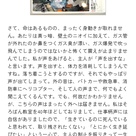
さて、命はあるものの、まったく身動きが取れませ
ん。あたりは真っ暗、壁土のニオイに加えて、ガス管
が外れたのか鼻をつくガス臭が漂い、ガス爆発で吹っ
飛んでしまうのではないかと怖くて震えが止まりませ
んでした。私が声をあげると、主人が「声を出すな」
と言います。声を出すと、体力を消耗してしまうんで
すね。落ち着こうとするのですが、それでもやっぱり
声が出てしまって。外の音は、パトカーや救急車、消
防車にヘリコプター、そして人の声まで、何でもよく
聞こえてくるんです。でも、何故だかわかりません
が、こちらの声はまったく外へは届きません。私はそ
ろばん教室を40年ほどしておりまして、仕事柄声には
自信がありましたので、「生きているのに死んでいる
と思われて、取り残されたくない」「とにかく生き延
びたい」という一心で、主人の制止を振りきって一生