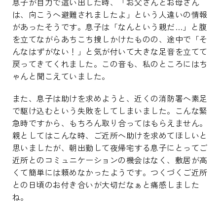
息子が自力で這い出した時、「お父さんとお母さん
は、向こうへ避難されましたよ」という人違いの情報
があったそうです。息子は「なんという親だ…」と腹
を立てながらあちこち捜しかけたものの、途中で「そ
んなはずがない！」と気が付いて大きな足音を立てて
戻ってきてくれました。この音も、私のところにはち
ゃんと聞こえていました。
また、息子は助けを求めようと、近くの消防署へ素足
で駆け込むという失敗をしてしまいました。こんな緊
急時ですから、もちろん取り合ってはもらえません。
親としてはこんな時、ご近所へ助けを求めてほしいと
思いましたが、朝出勤して夜帰宅する息子にとってご
近所とのコミュニケーションの機会はなく、敷居が高
くて簡単には頼めなかったようです。つくづくご近所
との日頃のお付き合いが大切だなぁと痛感しました
ね。