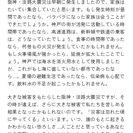
阪神・淡路大震災は早朝に発生しましたので、家族は
たいてい集合していたと思います。もし発生時刻が昼
間であったなら、バラバラになった家族は会うことが
できたでしょうか。神戸の街が活発に活動している時
間帯であったなら、高速道路は、新幹線や鉄道の乗客
は、どうなっていたでしょう。食事の時間帯であった
なら、何倍もの火災が発生していたかもしれません。
もし火事場風が強かったら、延焼が拡大したことでし
ょう。神戸では海水を消火用水として使用しました
が、これがもし海に面していない都市であったな
ら…。夏場の避難生活であったなら、伝染病も心配で
す。飲料水の不足が起こったかもしれません。
大きな被害をもたらした阪神・淡路大震災ですが、そ
の時が違えば、さらに大きな被害で私たちを苦しめる
結果となったかもしれないのです。「災害は忘れた頃
にやってくる」といいます。いつ、誰のもとに起きる
かわからない恐ろしさ…人ごとだと思っているあなた