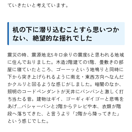
ていきたいと考えています。
机の下に潜り込むことすら思いつか
ない、絶望的な揺れでした
震災の時、震源地北5キロ余りの震度6と思われる地域
に住んでおりました。木造2階建ての1階、畳敷きの部
屋に寝ていたところ、ゴーーッという地鳴りと同時に
下から突き上げられるように南北・東西方向へなんだ
かクルリと回るような感じがしました。暗闇のなか、
照明のコードペンダントが天井にバンバンと激しく打
ち当たる音。建物はギイ、ゴーギィギイゴーと悲鳴を
あげ…バシャーバンと2階からテレビや本、衣類が階
段へ落ちてきた、と言うより「2階から降ってきた」
という感じでした。