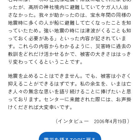
ったが、高所の神社境内に避難していてケガ人1人出
さなかった。我々が助かったのは、宝永年間の同様の
地震時に多くの人が船に避難して亡くなったことを知
っていたため。強い地震の時には津波がくることも知
っておく必要がある」といった内容が記されていま
す。これらの内容からわかるように、災害時に過去の
教訓をどれだけ活かせるかで、被害の大きさははっき
り変わってくるということです。
地震を止めることはできません。でも、被害は小さく
抑えることができるはずです。私の余生を、いまは亡
き人々の無念な思いを語り続けることに捧げたいと思
っております。センターに来館された際には、お声掛
けくだされば大変幸いです。
（インタビュー 2006年4月19日）
震災を語るTOPに戻る