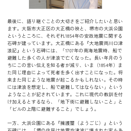
最後に、語り継ぐことの大切さをご紹介したいと思い
ます。大阪市大正区の大正橋の袂と、堺市の大浜公園
というところに、それぞれ1854年の安政地震に関する
石碑が建っています。大正橋にある『大地震両川口津
浪記』という石碑には、「1707年の南海地震時、船で
避難した多くの人が津浪で亡くなった。長い年月のう
ちにこの言い伝えを知る者が減り、いま（1854年）ま
た同じ理由によって死者を多く出すことになった。将
来また同じような地震が起こるかもしれない。その時
には津浪を想定し、船で避難してはならない」という
ようなことが記されています。これに現代の教訓を付
け加えるとするなら、「地下街に避難しないこと」と
「ビルの上階に避難すること」でしょう。
一方、大浜公園にある『擁護璽（ようごじ）』という
石碑には、「堺の住民は地震や津波に壊された家もあ