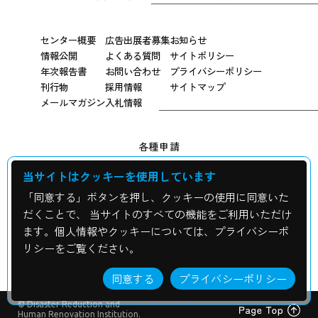
センター概要
広告出展者募集
お知らせ
情報公開
よくある質問
サイトポリシー
年次報告書
お問い合わせ
プライバシーポリシー
刊行物
採用情報
サイトマップ
メールマガジン
入札情報
各種申請
当サイトはクッキーを使用しています
広報用写真申し込み
「同意する」ボタンを押し、クッキーの使用に同意いた
震災資料の貸出について
だくことで、 当サイトのすべての機能をご利用いただけ
ます。個人情報やクッキーについては、プライバシーポ
校外学習・修学旅行・視察申込み
リシーをご覧ください。
同意する
プライバシーポリシー
© Disaster Reduction and
Human Renovation Institution.