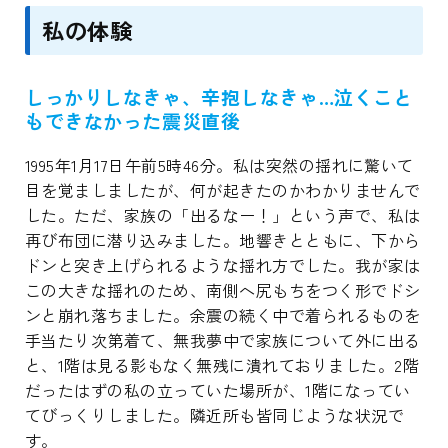
私の体験
しっかりしなきゃ、辛抱しなきゃ…泣くこと
もできなかった震災直後
1995年1月17日午前5時46分。私は突然の揺れに驚いて
目を覚ましましたが、何が起きたのかわかりませんで
した。ただ、家族の「出るなー！」という声で、私は
再び布団に潜り込みました。地響きとともに、下から
ドンと突き上げられるような揺れ方でした。我が家は
この大きな揺れのため、南側へ尻もちをつく形でドシ
ンと崩れ落ちました。余震の続く中で着られるものを
手当たり次第着て、無我夢中で家族について外に出る
と、1階は見る影もなく無残に潰れておりました。2階
だったはずの私の立っていた場所が、1階になってい
てびっくりしました。隣近所も皆同じような状況で
す。