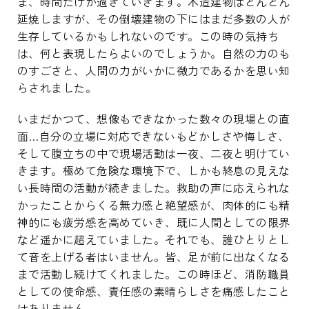
ま、時間だけが過ぎていきます。木造建物はどんどん
延焼しますが、その倒壊建物の下にはまだ多数の人が
生存しているかもしれないのです。この時の気持ち
は、何と表現したらよいのでしょうか。自然の力のも
のすごさと、人間の力がいかに微力であるかを思い知
らされました。
いまだかつて、想像もできなかった数々の現場との直
面…自分の立場に対応できないもどかしさや悔しさ、
そして腹立ちの中で現場活動は一夜、二夜と明けてい
きます。極めて危険な環境下で、しかも終息の見えな
い長時間の活動が続きました。救助の声に応えられな
かったことからくる無力感と絶望感が、肉体的にも精
神的にも疲労感を高めていき、既に人間としての限界
など遥かに超えていました。それでも、誰ひとりとし
て音を上げる者はいません。皆、足が前に出なくなる
まで活動し続けてくれました。この時ほど、消防職員
としての使命感、責任感の素晴らしさを痛感したこと
はありません。