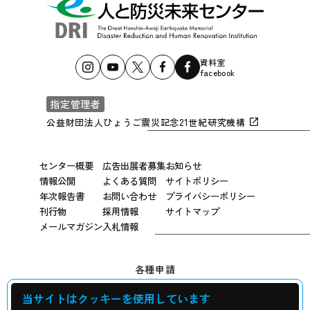
資料室
facebook
指定管理者
公益財団法人ひょうご震災記念21世紀研究機構
センター概要
広告出展者募集
お知らせ
情報公開
よくある質問
サイトポリシー
年次報告書
お問い合わせ
プライバシーポリシー
刊行物
採用情報
サイトマップ
メールマガジン
入札情報
各種申請
当サイトはクッキーを使用しています
広報用写真申し込み