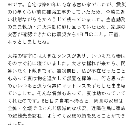
田です。自宅は築80年にもなる古い家でしたが、震災
の10年くらい前に補強工事をしていたため、全壊に近
い状態ながらもかろうじて残っていました。当直勤務
のまま救助・消火活動に駆け回っていたため、家族の
安否が確認できたのは震災から4日目のこと。正直、
ホッとしましたね。
夫婦の寝室には大きなタンスがあり、いつもなら妻は
そのすぐ前に寝ていました。大きな揺れが来たら、間
違いなく下敷きです。震災前日、私が不在だったこと
もあって妻は物を退かして部屋を掃除し、何を思った
のかいつもと違う位置にマットレスをずらしたまま寝
ていました。そんな偶然もあって、妻は助かっていて
くれたのです。8日目に自宅へ帰ると、周囲の家屋は
全焼・全壊でほとんど壊滅的な状況。近隣住民に家族
の避難先を訪ね、ようやく家族の顔を見ることができ
ました。