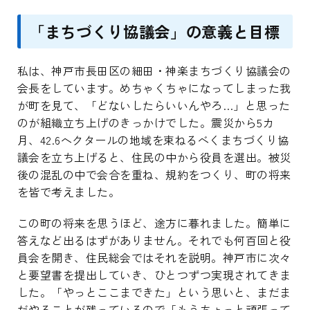
「まちづくり協議会」の意義と目標
私は、神戸市長田区の細田・神楽まちづくり協議会の
会長をしています。めちゃくちゃになってしまった我
が町を見て、「どないしたらいいんやろ…」と思った
のが組織立ち上げのきっかけでした。震災から5カ
月、42.6ヘクタールの地域を束ねるべくまちづくり協
議会を立ち上げると、住民の中から役員を選出。被災
後の混乱の中で会合を重ね、規約をつくり、町の将来
を皆で考えました。
この町の将来を思うほど、途方に暮れました。簡単に
答えなど出るはずがありません。それでも何百回と役
員会を開き、住民総会ではそれを説明。神戸市に次々
と要望書を提出していき、ひとつずつ実現されてきま
した。「やっとここまできた」という思いと、まだま
だやることが残っているので「もうちょっと頑張って