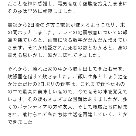
たことを神に感謝し、電気もなく空腹を抱えたままに
その夜は早めに就寝しました。
震災から2日後の夕方に電気が使えるようになり、束
の間ホッとしました。テレビの地震被害についての報
道を観ていると、画面に映る数字がだんだん増えてい
きます。それが確認された死者の数とわかると、身の
震える思いがし、涙がこぼれてきました。
それから、壊れた家の中から取り出してきたお米を、
炊飯器を借りて炊きました。ご飯に生卵としょう油を
かけただけの2日ぶりの食事は、これまで食べたもの
の中で最高に美味しいもので、今でもその味を覚えて
います。その後もさまざまな困難はありましたが、多
くのボランティアの方や友人、そして親戚たちに励ま
され、助けられて私たちは生活を再建していくことが
できました。