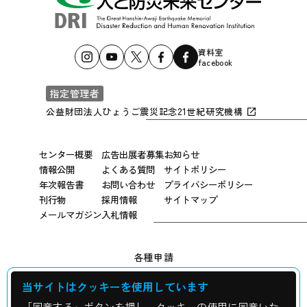
資料室
facebook
指定管理者
公益財団法人ひょうご震災記念21世紀研究機構
センター概要
広告出展者募集
お知らせ
情報公開
よくある質問
サイトポリシー
年次報告書
お問い合わせ
プライバシーポリシー
刊行物
採用情報
サイトマップ
メールマガジン
入札情報
各種申請
当サイトはクッキーを使用しています
広報用写真申し込み
「同意する」ボタンを押し、クッキーの使用に同意いた