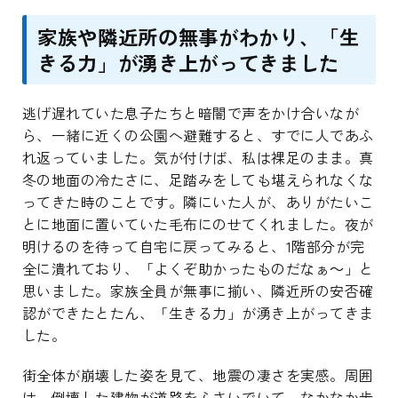
家族や隣近所の無事がわかり、「生
きる力」が湧き上がってきました
逃げ遅れていた息子たちと暗闇で声をかけ合いなが
ら、一緒に近くの公園へ避難すると、すでに人であふ
れ返っていました。気が付けば、私は裸足のまま。真
冬の地面の冷たさに、足踏みをしても堪えられなくな
ってきた時のことです。隣にいた人が、ありがたいこ
とに地面に置いていた毛布にのせてくれました。夜が
明けるのを待って自宅に戻ってみると、1階部分が完
全に潰れており、「よくぞ助かったものだなぁ～」と
思いました。家族全員が無事に揃い、隣近所の安否確
認ができたとたん、「生きる力」が湧き上がってきま
した。
街全体が崩壊した姿を見て、地震の凄さを実感。周囲
は、倒壊した建物が道路をふさいでいて、なかなか歩