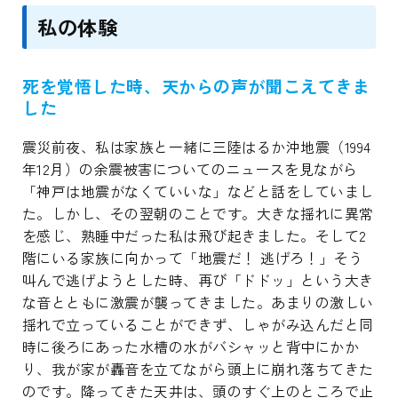
私の体験
死を覚悟した時、天からの声が聞こえてきま
した
震災前夜、私は家族と一緒に三陸はるか沖地震（1994
年12月）の余震被害についてのニュースを見ながら
「神戸は地震がなくていいな」などと話をしていまし
た。しかし、その翌朝のことです。大きな揺れに異常
を感じ、熟睡中だった私は飛び起きました。そして2
階にいる家族に向かって「地震だ！ 逃げろ！」そう
叫んで逃げようとした時、再び「ドドッ」という大き
な音とともに激震が襲ってきました。あまりの激しい
揺れで立っていることができず、しゃがみ込んだと同
時に後ろにあった水槽の水がバシャッと背中にかか
り、我が家が轟音を立てながら頭上に崩れ落ちてきた
のです。降ってきた天井は、頭のすぐ上のところで止