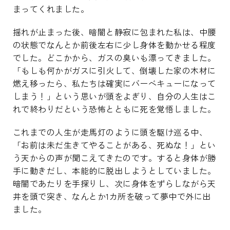
まってくれました。
揺れが止まった後、暗闇と静寂に包まれた私は、中腰
の状態でなんとか前後左右に少し身体を動かせる程度
でした。どこかから、ガスの臭いも漂ってきました。
「もしも何かがガスに引火して、倒壊した家の木材に
燃え移ったら、私たちは確実にバーベキューになって
しまう！」という思いが頭をよぎり、自分の人生はこ
れで終わりだという恐怖とともに死を覚悟しました。
これまでの人生が走馬灯のように頭を駆け巡る中、
「お前は未だ生きてやることがある、死ぬな！」とい
う天からの声が聞こえてきたのです。すると身体が勝
手に動きだし、本能的に脱出しようとしていました。
暗闇であたりを手探りし、次に身体をずらしながら天
井を頭で突き、なんとか1カ所を破って夢中で外に出
ました。