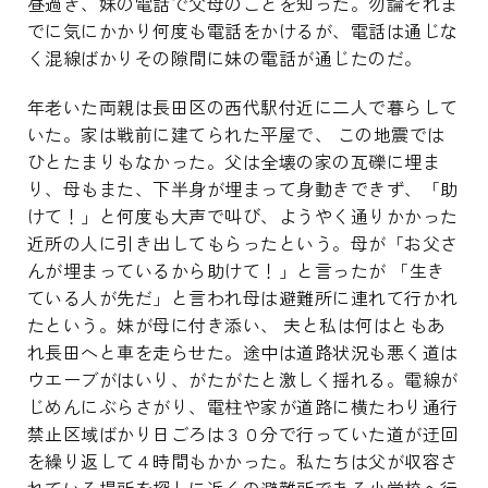
昼過ぎ、妹の電話で父母のことを知った。勿論それま
でに気にかかり何度も電話をかけるが、電話は通じな
く混線ばかりその隙間に妹の電話が通じたのだ。
年老いた両親は長田区の西代駅付近に二人で暮らして
いた。家は戦前に建てられた平屋で、 この地震では
ひとたまりもなかった。父は全壊の家の瓦礫に埋ま
り、母もまた、下半身が埋まって身動きできず、「助
けて！」と何度も大声で叫び、ようやく通りかかった
近所の人に引き出してもらったという。母が「お父さ
んが埋まっているから助けて！」と言ったが 「生き
ている人が先だ」と言われ母は避難所に連れて行かれ
たという。妹が母に付き添い、 夫と私は何はともあ
れ長田へと車を走らせた。途中は道路状況も悪く道は
ウエーブがはいり、がたがたと激しく揺れる。電線が
じめんにぶらさがり、電柱や家が道路に横たわり通行
禁止区域ばかり日ごろは３０分で行っていた道が迂回
を繰り返して４時間もかかった。私たちは父が収容さ