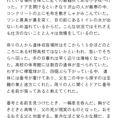
れている場所を探しに近くの避難所である小学校へ行
った。ドアを開けるといきなり沢山の人が厳寒の中、
コンクリートの上に毛布を敷きしゃがみこんでいた。
ツンと異臭が鼻を突く、目の前にあるトイレの水が出
ないため溢れているからだ。こんな状況ではそれさえ
も仕方のないことと人々は我慢をしているのだ。
係りの人から遺体収容場所はそこから１５分ほどのと
ころにある村野高校ではないかといわれ、急いでそち
らへ回った。冬の日暮れは早く辺りは薄暗くなってい
た。高校の体育館には数百の遺体が並べられていた。
わずかに裸電球が三、四個ぶら下がっている中、 遺
体には番号が着けてあり、父をこの中から探すのは至
難の業と途方にくれた。周りの人に聞くとドアに番号
と名前が張ってあると教えてくれた。
番号と名前を見つけたとき、一瞬息を呑んだ。胸がど
きどきと高鳴り、父の死が現実のものとなった。おそ
るおそる父と対面する。意外なほど安らかな顔だ、ま