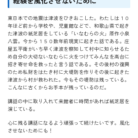
経験を風化させないために
東日本での地震は津波をひきおこした。わたしは１０
年ほど前から学校や、児童館などで、和歌山県で起き
た津波の紙芝居をしている「いなむらの火」原作小泉
八雲。今から１５０数年前現実に起きた話である。庄
屋五平衛がいち早く津波を察知して村中に知らせるた
め自分の大切ないなむらに火をつけてみんなを高台に
招き寄せ命を救ったと言う話である。その後村の復興
のため私財をはたき村に大堤防を作りその後に起きた
津波から村が救われた。今もその堤防は残っている。
こんなに古くからお手本が残っているのだ。
講話の中に取り入れて来館者に時間があれば紙芝居を
演じている。
心に残る講話になるよう頑張って続けたいです。風化
させないためにも！