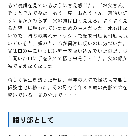
るで寝顔を見ているようにさえ感じた。「お父さん」
そっと呼んでみた。もう一度「おとうさん」薄暗い灯
りにもかかわらず、父の顔は白く見える。よくよく見
ると壁土に埋もれていたための白さだった。水も出な
いので手持ちの濡れティッシュで顔を何度も何度も拭
いていると、頬のところが異常に硬いのに気づいた。
父は口の中にいっぱい壁土を吸い込んでいたのだ。少
し開いた口に手を入れて掻き出そうとした。父の顔が
涙で見えなくなった。
奇しくも生き残った母は、半年の入院で怪我も克服し
仮設住宅に移った。その母も今年９８歳の高齢で命を
繋いでいる。父の分まで・・・
語り部として