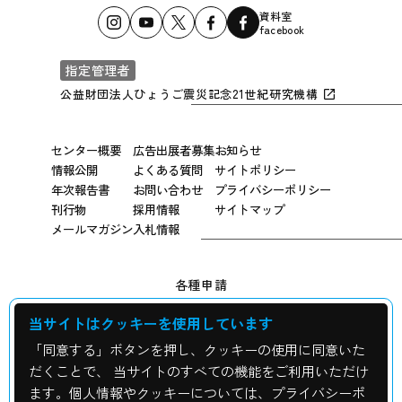
資料室
facebook
指定管理者
公益財団法人ひょうご震災記念21世紀研究機構
センター概要
広告出展者募集
お知らせ
情報公開
よくある質問
サイトポリシー
年次報告書
お問い合わせ
プライバシーポリシー
刊行物
採用情報
サイトマップ
メールマガジン
入札情報
各種申請
当サイトはクッキーを使用しています
広報用写真申し込み
「同意する」ボタンを押し、クッキーの使用に同意いた
震災資料の貸出について
だくことで、 当サイトのすべての機能をご利用いただけ
ます。個人情報やクッキーについては、プライバシーポ