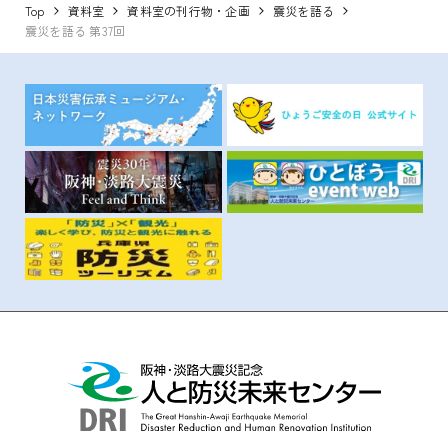
Top
資料室
資料室の刊行物・企画
震災を語る
震災を語る 第37回