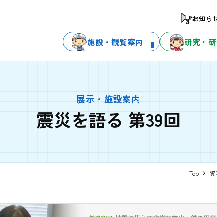
お知ら
施設・観覧案内
研究・研
展示・施設案内
震災を語る 第39回
Top
資