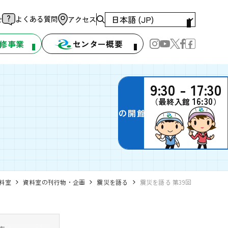
よくある質問
せ
アクセス
修事業
センター概要
9:30 - 17:30
16:30
（最終入館
）
本日の開館時間
料室
資料室の刊行物・企画
震災を語る
震災を語る 第39回