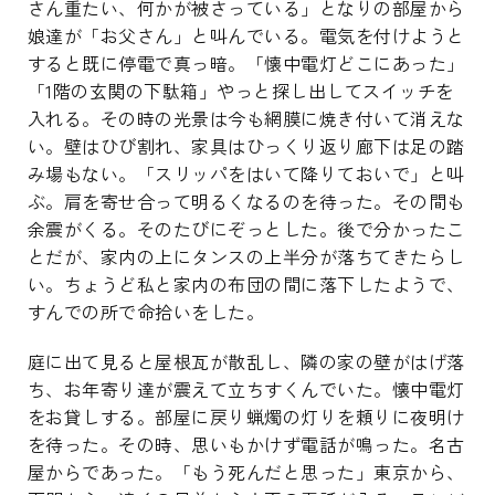
さん重たい、何かが被さっている」となりの部屋から
娘達が「お父さん」と叫んでいる。電気を付けようと
すると既に停電で真っ暗。「懐中電灯どこにあった」
「1階の玄関の下駄箱」やっと探し出してスイッチを
入れる。その時の光景は今も網膜に焼き付いて消えな
い。壁はひび割れ、家具はひっくり返り廊下は足の踏
み場もない。「スリッパをはいて降りておいで」と叫
ぶ。肩を寄せ合って明るくなるのを待った。その間も
余震がくる。そのたびにぞっとした。後で分かったこ
とだが、家内の上にタンスの上半分が落ちてきたらし
い。ちょうど私と家内の布団の間に落下したようで、
すんでの所で命拾いをした。
庭に出て見ると屋根瓦が散乱し、隣の家の壁がはげ落
ち、お年寄り達が震えて立ちすくんでいた。懐中電灯
をお貸しする。部屋に戻り蝋燭の灯りを頼りに夜明け
を待った。その時、思いもかけず電話が鳴った。名古
屋からであった。「もう死んだと思った」東京から、