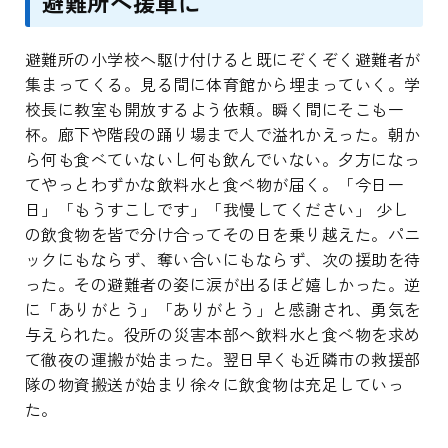
避難所へ援軍に
避難所の小学校へ駆け付けると既にぞくぞく避難者が
集まってくる。見る間に体育館から埋まっていく。学
校長に教室も開放するよう依頼。瞬く間にそこも一
杯。廊下や階段の踊り場まで人で溢れかえった。朝か
ら何も食べていないし何も飲んでいない。夕方になっ
てやっとわずかな飲料水と食べ物が届く。「今日一
日」「もうすこしです」「我慢してください」 少し
の飲食物を皆で分け合ってその日を乗り越えた。パニ
ックにもならず、奪い合いにもならず、次の援助を待
った。その避難者の姿に涙が出るほど嬉しかった。逆
に「ありがとう」「ありがとう」と感謝され、勇気を
与えられた。役所の災害本部へ飲料水と食べ物を求め
て徹夜の運搬が始まった。翌日早くも近隣市の救援部
隊の物資搬送が始まり徐々に飲食物は充足していっ
た。