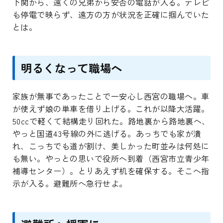
下関から、遠くの兄弟から安否の電話が入る。テレビ
も停電で映らず、遠方の方が状況を正確に掴んでいた
とは。
明るくなって職場へ
家族が無事であったことで一安心し西宮の職場へ。車
が使えず娘の単車を借り上げる。これが以降大活躍。
50ccで軽くて結構走り回れた。路地裏から路地裏へ、
やっと国道43号線の外に逃げる。あっちでも家が潰
れ、こっちでも道が割け、美しかった町並みは何処に
も無い。やっとの思いで役所へ到着（西宮市立青少年
補導センター）。とりあえず机を確保する。そこへ指
示が入る。避難所へ急行せよ。