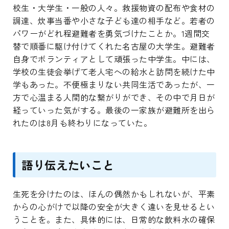
校生・大学生・一般の人々。救援物資の配布や食材の
調達、炊事当番や小さな子ども達の相手など。若者の
パワーがどれ程避難者を勇気づけたことか。1週間交
替で順番に駆け付けてくれた名古屋の大学生。避難者
自身でボランティアとして頑張った中学生。中には、
学校の生徒会挙げて老人宅への給水と訪問を続けた中
学もあった。不便極まりない共同生活であったが、一
方で心温まる人間的な繋がりができ、その中で月日が
経っていった気がする。最後の一家族が避難所を出ら
れたのは8月も終わりになっていた。
語り伝えたいこと
生死を分けたのは、ほんの偶然かもしれないが、平素
からの心がけで以降の安全が大きく違いを見せるとい
うことを。また、具体的には、日常的な飲料水の確保